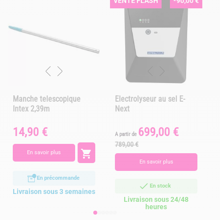
VENTE FLASH
-90,00 €
Manche telescopique
Electrolyseur au sel E-
Intex 2,39m
Next
14,90 €
699,00 €
Prix
Prix
Prix
P
A partir de
de
789,00 €
base

En savoir plus
En savoir plus
En précommande
En stock
Livraison sous 3 semaines
Livraison sous 24/48
heures