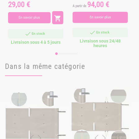
29,00 €
94,00 €
Prix
Prix
P
A partir de

En savoir plus
En savoir plus
En stock
En stock
Livraison sous 24/48
Livraison sous 4 à 5 jours
heures
Dans la même catégorie