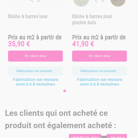
Bâche à barres luxe
Bâche à barres pour
piscine bois
Prix au m2 à partir de
Prix au m2 à partir de
Prix
Prix
P
35,90 €
41,90 €
En savoir plus
En savoir plus
Fabrication sur mesure
Fabrication sur mesure
Fabrication sur mesure
Fabrication sur mesure
sous 6 à 8 semaines
sous 6 à 8 semaines
Les clients qui ont acheté ce
produit ont également acheté :