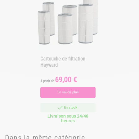
Cartouche de filtration
Hayward
69,00 €
Prix
A partir de
En savoir plus
En stock
Livraison sous 24/48
heures
Dans la même catégorie