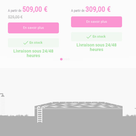
509,00 €
309,00 €
Prix
Prix
Prix
P
A partir de
A partir de
de
529,00 €
base
En savoir plus
En savoir plus
En stock
En stock
Livraison sous 24/48
heures
Livraison sous 24/48
heures