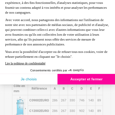
Caractéristiques techniques
Surface
Entrée
Bo
Bouchon
Référence
Débit
filtrante
/
Manomètre
de purge
effective
sortie
vi
20,4
C09002EURO
8,4 m²
m3/h
27,2
C12002EURO
11,2 m²
2"
Inclus
Inclus
I
m3/h
39,0
C17502EURO
16,3 m²
m3/h
Dimensions
Côte en
Référence
A
B
C
D
E
F
mm
C09002EURO
286
267
330
746
140
89
C12002EURO
286
267
330
902
140
89