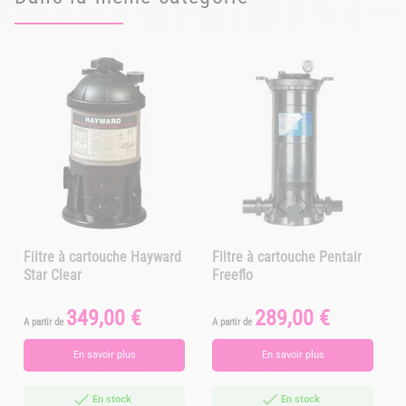
Filtre à cartouche Hayward
Filtre à cartouche Pentair
Star Clear
Freeflo
349,00 €
289,00 €
Prix
Prix
A partir de
A partir de
En savoir plus
En savoir plus
En stock
En stock