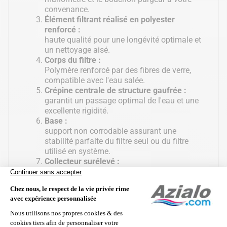
convenance.
Élément filtrant réalisé en polyester
renforcé :
haute qualité pour une longévité optimale et
un nettoyage aisé.
Corps du filtre :
Polymère renforcé par des fibres de verre,
compatible avec l'eau salée.
Crépine centrale de structure gaufrée :
garantit un passage optimal de l'eau et une
excellente rigidité.
Base :
support non corrodable assurant une
stabilité parfaite du filtre seul ou du filtre
utilisé en système.
Collecteur surélevé :
empêche tout retour accidentel des
impuretés à la piscine lorsque la cartouche
est enlevée pour le nettoyage.
Vidange :
un bouchon permet une vidange rapide du
filtre.