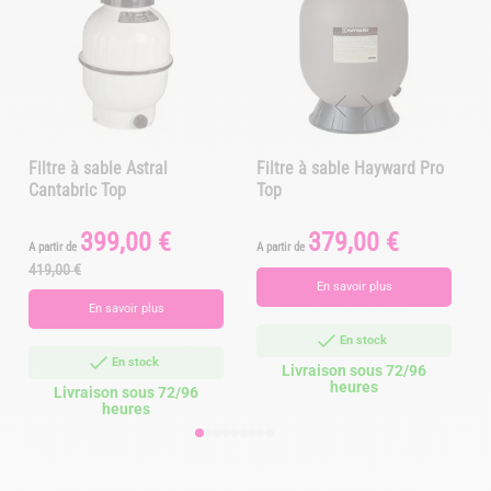
Filtre à sable Astral
Filtre à sable Hayward Pro
Cantabric Top
Top
399,00 €
379,00 €
Prix
Prix
Prix
A partir de
A partir de
A
de
419,00 €
base
En savoir plus
En savoir plus
En stock
En stock
Livraison sous 72/96
heures
Livraison sous 72/96
heures