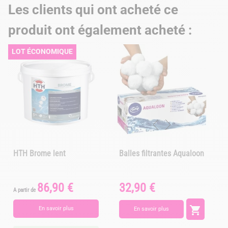
Les clients qui ont acheté ce
produit ont également acheté :
LOT ÉCONOMIQUE
HTH Brome lent
Balles filtrantes Aqualoon
86,90 €
32,90 €
Prix
Prix
A partir de
A

En savoir plus
En savoir plus