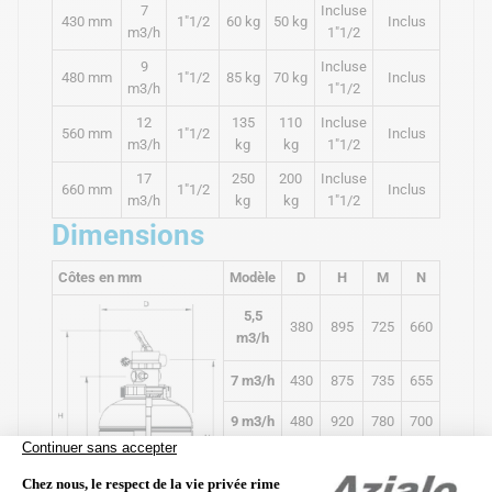
7
Incluse
430 mm
1"1/2
60 kg
50 kg
Inclus
m3/h
1"1/2
9
Incluse
480 mm
1"1/2
85 kg
70 kg
Inclus
m3/h
1"1/2
12
135
110
Incluse
560 mm
1"1/2
Inclus
m3/h
kg
kg
1"1/2
17
250
200
Incluse
660 mm
1"1/2
Inclus
m3/h
kg
kg
1"1/2
Dimensions
Côtes en mm
Modèle
D
H
M
N
5,5
380
895
725
660
m3/h
7 m3/h
430
875
735
655
9 m3/h
480
920
780
700
12
560
995
855
775
m3/h