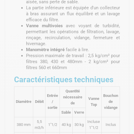
aisée, sans perte de sable.
La partie inférieure est équipée d'un collecteur
à bras assurant un flux équilibré et un lavage
efficace du filtre.
Vanne multivoies
avec voyant de turbidité,
permettant les opérations de filtration, lavage,
rinçage, recirculation, vidange, fermeture et
hivernage.
Manomètre intégré
facile à lire.
Pression maximale de travail : 2,5 kg/cm² pour
filtres 380, 430 et 480mm - 2 kg/cm² pour
filtres 560 et 660mm
Caractéristiques techniques
Quantité
Entrée
Bouchon
nécessaire
Vanne
Diamètre
Débit
/
de
de
Top
sortie
vidange
Sable
Verre
5,5
Incluse
380 mm
1"1/2
40 kg
30 kg
Inclus
m3/h
1"1/2