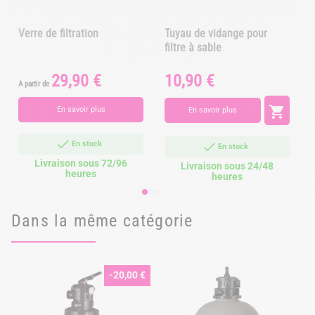
Verre de filtration
Tuyau de vidange pour
filtre à sable
29,90 €
10,90 €
Prix
Prix
P
A partir de

En savoir plus
En savoir plus
En stock
En stock
Livraison sous 72/96
Livraison sous 24/48
heures
heures
Dans la même catégorie
-20,00 €