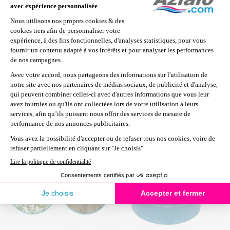
17
660
1160
920
850
m3/h
Prévoir une hauteur suffisante pour l'ouverture du
filtre.
Garantie 2 ans
Accessoires