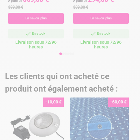
A partir de
A partir de
A
de
de
399,00 €
309,00 €
base
base
En savoir plus
En savoir plus
En stock
En stock
Livraison sous 72/96
Livraison sous 72/96
heures
heures
Les clients qui ont acheté ce
produit ont également acheté :
-10,00 €
-60,00 €