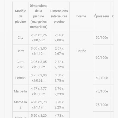
Dimensions
Modèle
de la
Dimensions
de
piscine
intérieures
Forme
Épaisseur
Col
piscine
(margelles
piscine
comprises)
2,25 x 2,25
2,00 x
City
50/100e
Bl
x h0,68m
2,00m
3,00 x 3,00
2,67 x
Carra
Carrée
x h1,19m
2,67m
60/100e
Bl
Carra
3,05 x 3,05
2,72 x
2020
x h1,19m
2,72m
3,75 x 2,00
3,50 x
Lemon
50/100e
Bl
x h0,68m
1,75m
4,27 x 2,77
3,79 x
Marbella
75/100e
Bl
x h1,19m
2,29m
Marbella
4,20 x 2,70
3,73 x
75/100e
Bl
2
x h1,17m
2,23m
5,20 x 3,20
4,73 x