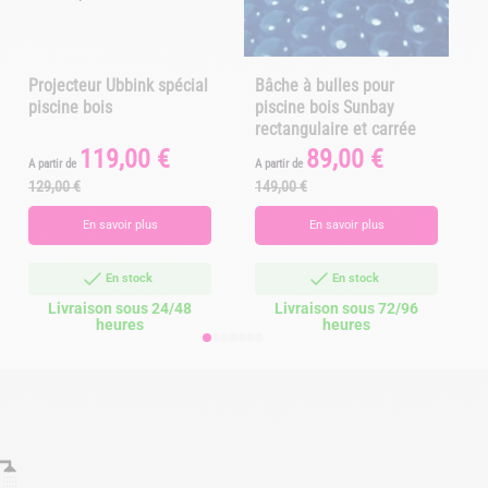
Projecteur Ubbink spécial
Bâche à bulles pour
piscine bois
piscine bois Sunbay
rectangulaire et carrée
119,00 €
89,00 €
Prix
Prix
Prix
Prix
A partir de
A partir de
A
de
de
129,00 €
149,00 €
base
base
En savoir plus
En savoir plus
En stock
En stock
Livraison sous 24/48
Livraison sous 72/96
heures
heures