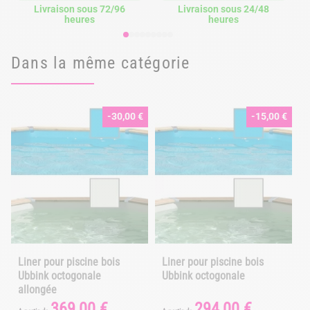
Livraison sous 72/96
Livraison sous 24/48
heures
heures
Dans la même catégorie
-30,00 €
-15,00 €
Liner pour piscine bois
Liner pour piscine bois
Ubbink octogonale
Ubbink octogonale
allongée
369,00 €
294,00 €
Prix
Prix
Prix
Prix