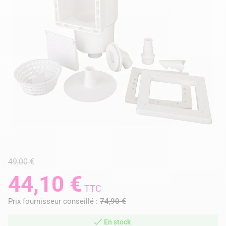
49,00 €
44,10 €
TTC
Prix fournisseur conseillé :
74,90 €
En stock