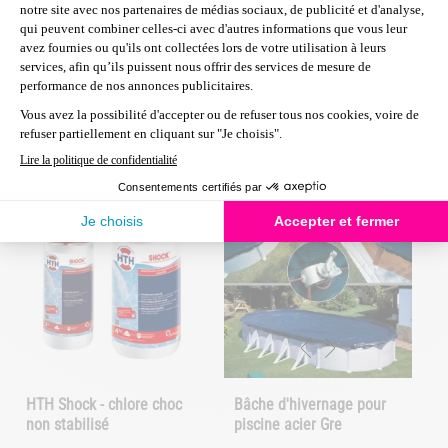
Livraison sous 10/15 jours
Livraison 3/4 semaines
Les clients qui ont acheté ce
produit ont également acheté :
LOT ÉCONOMIQUE
HTH Shock - chlore choc
Bâche d'hivernage pour
non stabilisé
piscine acier Gre