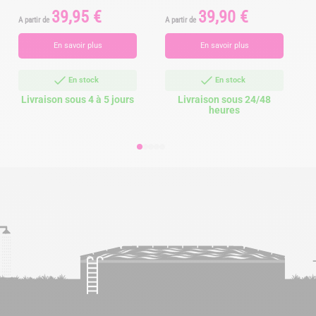
39,95 €
39,90 €
Prix
Prix
A partir de
A partir de
A
En savoir plus
En savoir plus
1
En stock
En stock
Livraison sous 4 à 5 jours
Livraison sous 24/48
heures