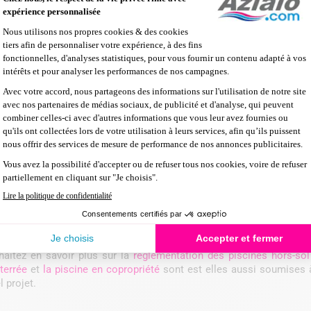
rs de toute demande de permis de construire (disponible sur intern
entité, vos coordonnées, l’adresse du terrain où sera construite la 
cription complète du projet (superficie, couleurs, type de matériel
 l’urbanisme de votre mairie pourra juger ou non de la faisabilité de 
r une piscine sans permis de construire
ssible de s’offrir une piscine sans déposer de demande de permis
ntre 10m2 et 100m2,
une simple déclaration préalable de travaux 
hnique de moins d’1m80
, la déclaration de travaux suffit à sa constru
piscines dont le bassin mesure moins de 10m2 de surface, aucune 
it impérativement être installée à plus de 3 mètres de distance de la
e s’applique aussi bien aux
piscines bois
, qu’aux
piscines autoport
oir sur la réglementation
 est souvent le rêve de nombreux propriétaires, mais les démarche
 choisi, renseignez-vous bien auprès de votre mairie et notamment 
aitez en savoir plus sur la
réglementation des piscines hors-sol
terrée
et
la piscine en copropriété
sont est elles aussi soumises à 
l projet.