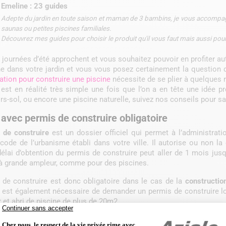
Emeline : 23 guides
Adepte du jardin en toute saison et maman de 3 bambins, je vous accompagn
saunas ou petites piscines familiales.
Découvrez mes guides pour choisir le produit qu'il vous faut mais aussi pou
 journées d’été approchent et vous souhaitez pouvoir en profiter aut
e dans votre jardin et vous vous posez certainement la question du
tion pour construire une piscine
nécessite de se plier à quelques r
est en réalité très simple une fois que l’on a en tête une idée p
rs-sol, ou encore une piscine naturelle, suivez nos conseils pour sa
 avec permis de construire obligatoire
 de construire
est un dossier officiel qui permet à l’administrati
code de l’urbanisme établi dans votre ville. Il autorise ou non la
délai d’obtention du permis de construire peut aller de 1 mois ju
 grande ampleur, comme pour des piscines.
 de construire est donc obligatoire dans le cas de la
constructio
Il est également nécessaire de demander un permis de construire l
 et abri de piscine de plus de 20m2.
ont les
pièces à joindre au dossier
? Tout d’abord, vous devrez y m