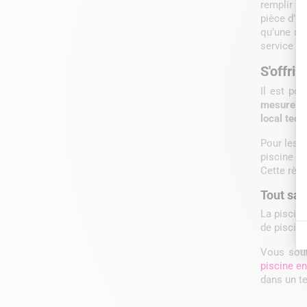
remplir lo
pièce d’id
qu’une des
service de
S'offri
Il est po
mesure e
local tec
Pour les 
piscine do
Cette règl
Tout sav
La piscine
de piscine
Vous souh
piscine en
dans un te