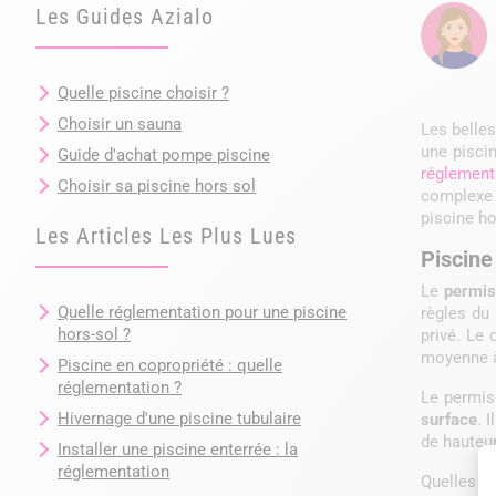
Les Guides Azialo
Quelle piscine choisir ?
Choisir un sauna
Les belles
une piscin
Guide d'achat pompe piscine
réglementa
Choisir sa piscine hors sol
complexe 
piscine ho
Les Articles Les Plus Lues
Piscine
Le
permis
Quelle réglementation pour une piscine
règles du 
hors-sol ?
privé. Le 
moyenne à
Piscine en copropriété : quelle
réglementation ?
Le permis
Hivernage d'une piscine tubulaire
surface
. 
de hauteur
Installer une piscine enterrée : la
réglementation
Quelles s