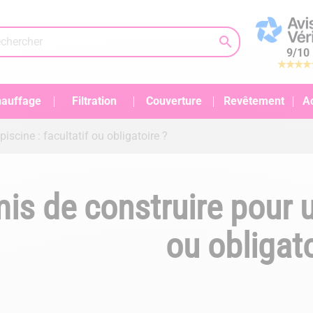

9
/
10
auffage
Filtration
Couverture
Revêtement
A
iscine : facultatif ou obligatoire ?
is de construire pour un
ou obligato