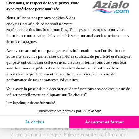
profond de la cuve
. Il faudra ensuite le couvrir avec une
bâche d’hivernage.
Entretien d'un spa : préparer et réussir
son hivernage
L’hiver arrive et vous devez donc penser à l’entretien de
votre spa extérieur durant la saison froide. Plusieurs
options sont possibles pour vous permettre de protéger
votre spa durant ces longs mois d’hiver.
Si vous avez opté pour un
spa gonflable
, le laisser
gonflé dans une zone à gelées fréquentes pourrait
l’endommager. Mieux vaut donc le dégonfler et pour le
protéger du froid et lui assurer une meilleure durée de
vie.
Pour les autres types de spa, vous pouvez utiliser une
bâche d’hivernage
. Elle permettra de protéger la cuve
des saletés et des intempéries. Pour passer l’hiver
tranquille, vous devez également faire la
vidange du spa
,
c’est-à-dire vider entièrement toute l’eau du bassin grâce
à une pompe immergée. Enlevez ensuite les filtres pour