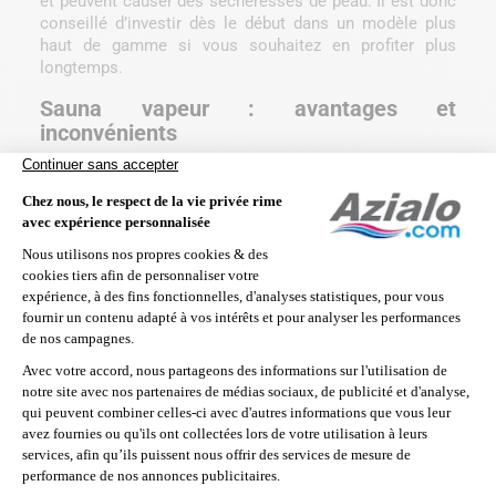
et peuvent causer des sécheresses de peau. Il est donc
conseillé d’investir dès le début dans un modèle plus
haut de gamme si vous souhaitez en profiter plus
longtemps.
Sauna vapeur : avantages et
inconvénients
Le
sauna à vapeur
est le modèle traditionnel de sauna,
plébiscité par les pays du nord de l’Europe. Grâce à un
poêle électrique, l’air est réchauffé. En versant de l’eau
sur les pierres volcaniques situées sur la poêle, de la
vapeur se dégage et donne une chaleur sèche.
Plus
humide et bien plus élevée que la chaleur infrarouge
, la
chaleur d’un bain de vapeur doit être entrecoupée de
douches froides afin de stimuler la circulation du sang.
Le sauna traditionnel a ainsi l’avantage d’un
effet
tonifiant et revigorant sur tout l’organisme.
L’inconvénient du sauna traditionnel est que tout le
monde ne peut pas en profiter : son usage est en effet
déconseillé aux personnes souffrant de problèmes
asthmatiques ou de problèmes de peau.
Choisir entre sauna vapeur et infrarouge