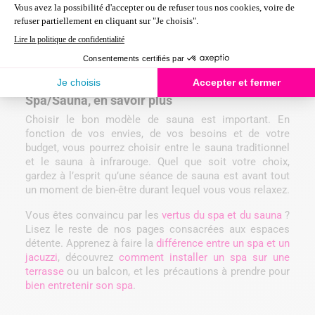
Si vous souhaitez profiter des bienfaits revigorants
d’une séance de sauna traditionnelle nordique, optez
pour un sauna à vapeur. Le sauna infrarouge sera
davantage indiqué pour les personnes souhaitant une
chaleur plus douce pour se relaxer longuement.
Spa/Sauna, en savoir plus
Choisir le bon modèle de sauna est important. En
fonction de vos envies, de vos besoins et de votre
budget, vous pourrez choisir entre le sauna traditionnel
et le sauna à infrarouge. Quel que soit votre choix,
gardez à l’esprit qu’une séance de sauna est avant tout
un moment de bien-être durant lequel vous vous relaxez.
Vous êtes convaincu par les
vertus du spa et du sauna
?
Lisez le reste de nos pages consacrées aux espaces
détente. Apprenez à faire la
différence entre un spa et un
jacuzzi
, découvrez
comment installer un spa sur une
terrasse
ou un balcon, et les précautions à prendre pour
bien entretenir son spa
.