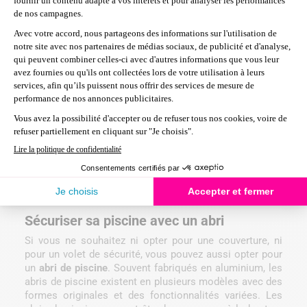
votre volet de sécurité
Lorsque l’on installe un volet roulant, il est important de
bien
maintenir le niveau d’eau de la piscine
. En effet, un
niveau d’eau trop bas ou trop haut pourrait bloquer le
volet. La dimension du volet a été calculée en fonction
d’un certain niveau d’eau, il est donc important de garder
ce même niveau d’eau constamment pour éviter tout
frottement du volet sur les parois. Un volet demande
peu d’entretien. En effet, pour sa bonne utilisation, vous
devrez simplement éliminer les déchets s’étant déposés
sur les lames du volet. Pour s’assurer d’installer un
volet roulant aux bonnes dimensions, il est préférable
de choisir un
volet roulant sur mesure pour piscine
,
comme le
volet roulant Linea Cover
, par exemple.
Sécuriser sa piscine avec un abri
Si vous ne souhaitez ni opter pour une couverture, ni
pour un volet de sécurité, vous pouvez aussi opter pour
un
abri de piscine
. Souvent fabriqués en aluminium, les
abris de piscine existent en plusieurs modèles avec des
formes originales et des fonctionnalités variées. Les