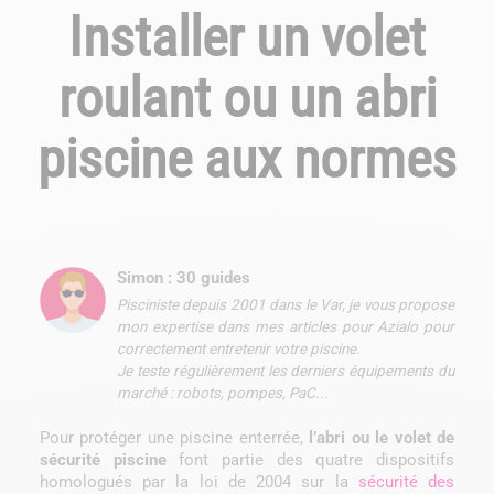
Installer un volet
roulant ou un abri
piscine aux normes
Simon : 30 guides
Pisciniste depuis 2001 dans le Var, je vous propose
mon expertise dans mes articles pour Azialo pour
correctement entretenir votre piscine.
Je teste régulièrement les derniers équipements du
marché : robots, pompes, PaC...
Pour protéger une piscine enterrée,
l’abri ou le
volet de
sécurité piscine
font partie des quatre dispositifs
homologués par la loi de 2004 sur la
sécurité des