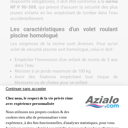
dispositifs obligatoires, il doit être conforme à la
norme
NF P 90-308
, qui prévoit d’assurer la sécurité des plus
jeunes enfants en les empêchant de tomber dans l’eau
accidentellement.
Les caractéristiques d'un volet roulant
piscine homologué
Les exigences de la norme sont diverses. Pour qu’un
volet de sécurité piscine soit homologué, celui-ci doit :
Empêcher l’immersion d’un enfant de moins de 5 ans
dans l’eau
Résister à un poids maximum de 100 kg
Avoir des fixations empêchant tout risque de
blessures ou de chutes pour un enfant
Avoir un dispositif de mise en fonctionnement
inaccessible et inutilisable utilisable par un enfant
Les volets roulants doivent correspondre à des critères
précis pour constituer un véritable équipement de
sécurité.
Conseils d'installation et d'utilisation de