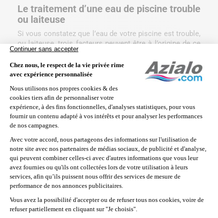
Le traitement d’une eau de piscine trouble
ou laiteuse
Si vous constatez que l’eau de votre piscine est trouble,
ou laiteuse, trois facteurs peuvent être à l’origine de ce
problème :
Un pH incorrect
: Pensez bien à réajuster le pH entre
7,0 et 7,4. Effectuez un traitement choc avec votre
produit habituel afin de rétablir un déséquilibre trop
important.
Un taux de chlore insuffisant
: L’eau de votre piscine
peut être trouble à cause d’une désinfection
insuffisante. Si tel est le cas, il vous faut prendre des
mesures drastiques pour y remédier : effectuez sans
tarder un
traitement choc au chlore
, une floculation,
procédez à des lavages répétés du filtre, et faîtes
fonctionner la filtration pendant 24h en continu.
Un problème de sur-stabilisation
: Une eau de piscine
peut virer trouble si celle-ci est sur-stabilisée. Vérifiez
donc votre taux de stabilisant. En cas de sur-
stabilisation de 100 à 150ppm, vidangez 1/3 du
bassin. Si celle-ci est supérieure à 150ppm, il vous